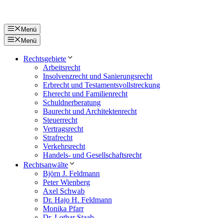
Zum
Inhalt
springen
Menü
Menü
Rechtsgebiete
Arbeitsrecht
Insolvenzrecht und Sanierungsrecht
Erbrecht und Testamentsvollstreckung
Eherecht und Familienrecht
Schuldnerberatung
Baurecht und Architektenrecht
Steuerrecht
Vertragsrecht
Strafrecht
Verkehrsrecht
Handels- und Gesellschaftsrecht
Rechtsanwälte
Björn J. Feldmann
Peter Wienberg
Axel Schwab
Dr. Hajo H. Feldmann
Monika Pfarr
Dr. Lothar Staab