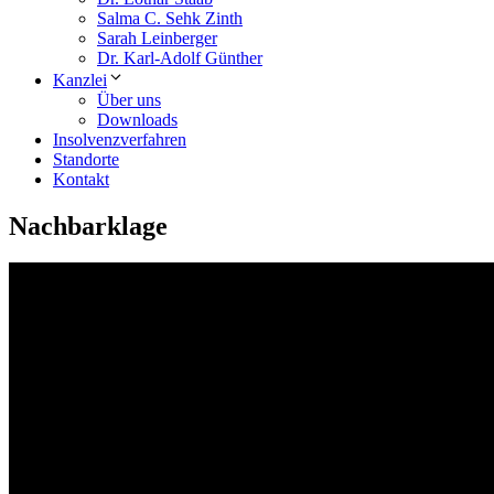
Salma C. Sehk Zinth
Sarah Leinberger
Dr. Karl-Adolf Günther
Kanzlei
Über uns
Downloads
Insolvenzverfahren
Standorte
Kontakt
Nachbarklage