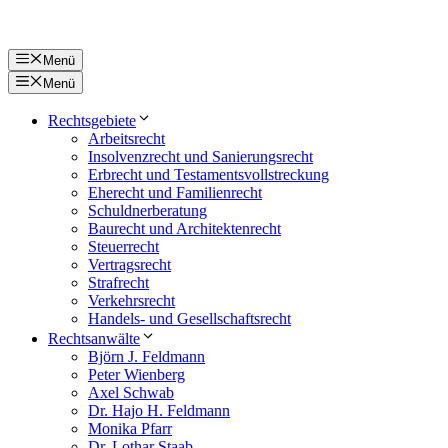
Zum
Inhalt
springen
Menü
Menü
Rechtsgebiete
Arbeitsrecht
Insolvenzrecht und Sanierungsrecht
Erbrecht und Testamentsvollstreckung
Eherecht und Familienrecht
Schuldnerberatung
Baurecht und Architektenrecht
Steuerrecht
Vertragsrecht
Strafrecht
Verkehrsrecht
Handels- und Gesellschaftsrecht
Rechtsanwälte
Björn J. Feldmann
Peter Wienberg
Axel Schwab
Dr. Hajo H. Feldmann
Monika Pfarr
Dr. Lothar Staab