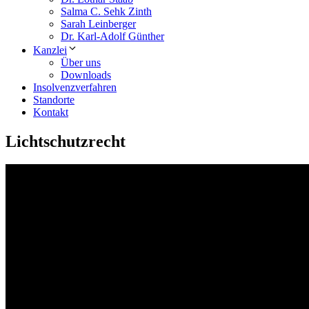
Salma C. Sehk Zinth
Sarah Leinberger
Dr. Karl-Adolf Günther
Kanzlei
Über uns
Downloads
Insolvenzverfahren
Standorte
Kontakt
Lichtschutzrecht